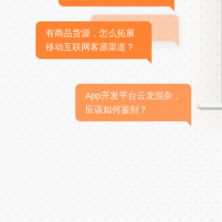
有商品货源，怎么拓展
移动互联网客源渠道？
App开发平台云龙混杂，
应该如何鉴别？