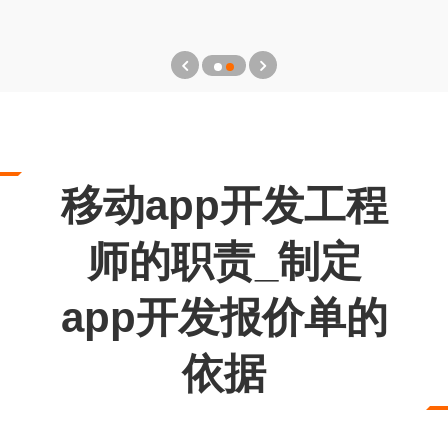
移动app开发工程
师的职责_制定
app开发报价单的
依据