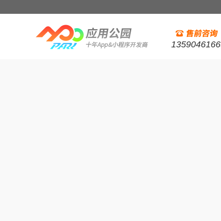
1359046166