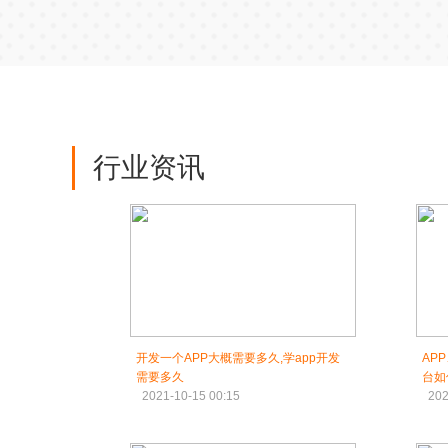
行业资讯
开发一个APP大概需要多久,学app开发
AP
需要多久
台如
2021-10-15 00:15
202