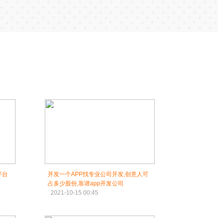
平台
开发一个APP找专业公司开发,创意人可
占多少股份,靠谱app开发公司
2021-10-15 00:45