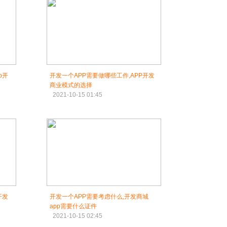
p开
开发一个APP需要做哪些工作,APP开发
商业模式的选择
2021-10-15 01:45
开发
开发一个APP需要考虑什么,开发商城
app需要什么证件
2021-10-15 02:45