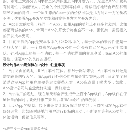
的、市场上大部分的App都是采用原生态App开发方式。原生态App开发具
有稳定性，功能强大，完全的个性定制等优点，能够很好地结合产品和营
销等方面的特点。一个原生态的App开发的价格可以是几万到几十万的价格
不等，这要看App开发的功能和难度等各方面的开发内容。
2、App开发的功能，根同一个App，如果App的功能上有很多的差别。比如
都是商城类的App，拿两个App的开发价格也会不一样。更复杂，需要投入
的开发成本更高。
3、目前主流的App是安卓版本的和iOS版本的，基于版本的兼容性也是一
个很大的问题。一个成熟的App开发公司一定会有自己的App开发测试团
队。针对App上的每一个功能，每一个功能界面的交互测试，保证App的兼
容性，保证App的良好的运行。
设计制作App规划和在ui设计中注意事项
1、App方向的规划，即App软件定位。相对于网站来说，App软件设计还是
需要较高的投入的。而App设计外包公司在帮企业定制App时，肯定要了解
清楚这款App的用户主要是定位哪些人群，App应该属于哪类型，如此，
App设计公司与企业做好沟通，做好定位，
2、App推广的规划。现在每天都会产生成千上百个App软件，App软件在保
证质量的同时，要做好推广策划，增加App软件的曝光度，
3、运营App的规划。接下来还要让其发挥营销功能，只能将你的App软件
好好运营，比如随时随地与用户进行积极的互动，不断更新完善App功能，
体验活动，促销信息等等。
分析开发一款App需要多少钱