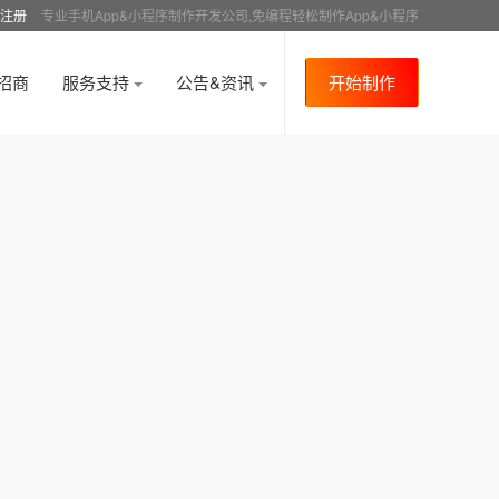
注册
专业手机App&小程序制作开发公司,免编程轻松制作App&小程序
招商
服务支持
公告&资讯
开始制作