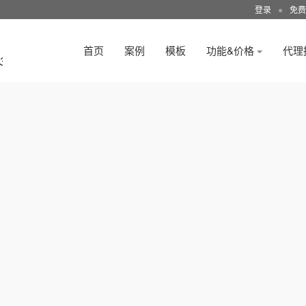
登录
●
免费
首页
案例
模板
功能&价格
代理
3