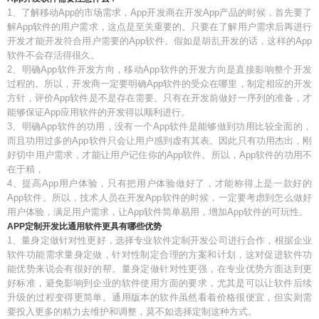
1、了解移动App的市场需求，App开发商在开发App产品的时候，首先要了
解App软件的用户需求，这点是至关重要的。只要在了解用户需求后再进行
开发才能开发符合用户需要的App软件。假如是胡乱开发的话，这样的App
软件不会存活得很久。
2、明确App软件开发方向，移动App软件的开发方向是直接影响整个开发
过程的。所以，开发商一定要明确App软件的受众在哪里，制定相应的开发
方针，评价App软件是不是存在需要。只有在开发前做好一序列的准备，才
能够保证App应用软件的开发得以顺利进行。
3、明确App软件的功用，没有一个App软件是能够做到功用比较全面的，
而且功用过多的App软件只会让用户感到虚有其表。因此只有功用杰出，刚
好切中用户需求，才能让用户记住你的App软件。所以，App软件的功用不
在于精，
4、提高App用户体验，只有把用户体验做好了，才能称得上是一款好的
App软件。所以，技术人员在开发App软件的时候，一定要考虑到怎么做好
用户体验，满足用户需求，让App软件简单易用，增加App软件的可玩性。
APP定制开发比通用软件更具有哪些优势
1、量身定做针对性更好，选择专业软件定制开发公司进行合作，根据企业
软件功能需求量身定做，针对性制定合理的方案和计划，这对促进软件功
能优势来说会有很好的帮。量身定做针对性更强，在专业优势方面达到更
好标准，避免影响到企业的软件使用方面的要求，尤其是可以让软件后续
升级的过程变得更简单。通用版本的软件虽然看着价格很便宜，但实则需
要投入更多的精力去维护和调整，莫不如选择定制这种方式。