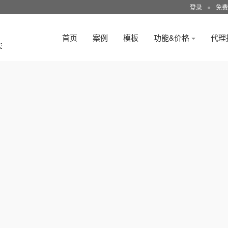
登录
●
免费
首页
案例
模板
功能&价格
代理
3