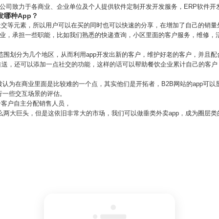
发公司致力于各商业、企业单位及个人提供软件定制开发开发服务，ERP软件开
发哪种App？
入了社交等元素，所以用户可以在买的同时也可以快速的分享，在增加了自己的销量
企业，承担一些职能，比如我们熟悉的快递查询，小区里面的客户服务，维修，
务范围划分为几个地区，从而利用app开发出新的客户，维护好老的客户，并且
息的推送，还可以添加一点社交的功能，这样的话可以帮助餐饮企业累计自己的客
2B被认为在商业里面是比较难的一个点，其实他们是开拓者，B2B网站的app
行一些交互场景的评估。
于给客户自主分配销售人员，
了么两大巨头，但是这依旧非常大的市场，我们可以做垂类外卖app，成为圈层