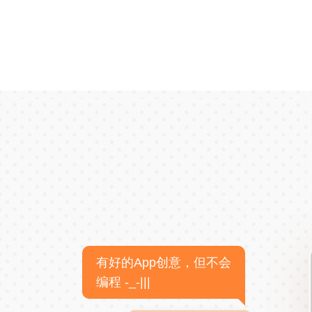
有好的App创意，但不会
编程 -_-|||