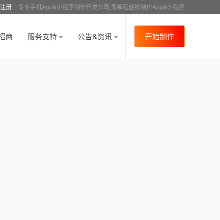
注册
专业手机App&小程序制作开发公司,免编程轻松制作App&小程序
招商
服务支持
公告&资讯
开始制作