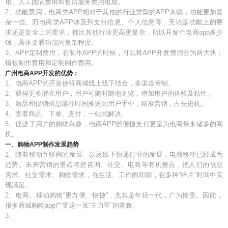
用、人工团队费用和售后服务费用组成。
2、功能费用，电商类APP相对于其他的行业类型的APP来说，功能更加复
杂一些。而电商类APP涉及到支付信息、个人信息等，无论是功能上的要
求还是安全上的要求，都比其他行业更高更复杂，所以开发个电商app多少
钱，具体要看功能的复杂程度。
3、APP定制费用，在制作APP的时候，可以将APP开发费用分为两大块：
模板制作费用和定制制作费用。
广州电商APP开发的优势：
1、电商APP的开发使得商城线上线下结合，多渠道营销。
2、获得更多潜在用户，用户可随时随地浏览，增加用户的体验及粘性。
3、新品和促销信息能在时间推送到用户手中，精准营销，占先进机。
4、查看商品、下单、支付，一站式解决。
5、促进了用户的购物兴趣，电商APP的便捷支付更是为电商带来诸多的商
机。
一、购物APP制作发展趋势
1、随着移动互联网的发展、以及线下快递行业的发展，电商移动已经成为
趋势。未来营销的重点将把咨询、社交、电商等有机整合，把人们的信息
需求、社交需求、购物需求，在生活、工作的间隙，在多种“碎片”时间中实
现满足。
2、电商、移动购物“更方便、快捷”，尤其是年轻一代，广为接受。因此，
很多商城购物app广受这一班“主力军”的青睐。
3、