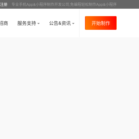
注册
专业手机App&小程序制作开发公司,免编程轻松制作App&小程序
招商
服务支持
公告&资讯
开始制作