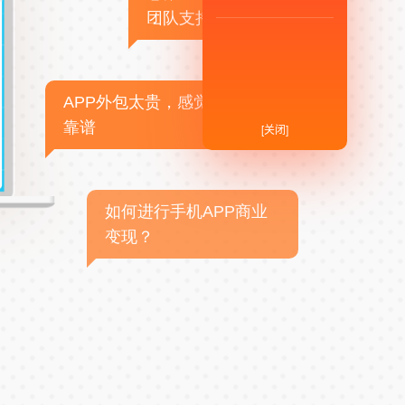
团队支持
APP外包太贵，感觉不
靠谱
[关闭]
如何进行手机APP商业
变现？