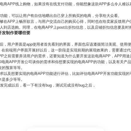
电商APP线上购物，如果没有在线支付功能，你能想象这款APP多么令人难
享功能，可以让用户有自信地晒出自己穿上所购买的电商，分享给大众看。
够在APP上畅所欲言，与用户交流自己的购买心得，同时也在给卖家反馈用户
人到店选购。同理，在电商APP上post出折扣信息，以及店铺折扣信息要及时
件开发制作要哪些要
后，用户界面是app使用者首先看到的界面，界面也应该遵循简洁美观、使用便
。在前端用户界面开展好以后，这一阶段是实现前期的展现效果的，需要通过代
PP之前需要弄清用户的需求，还要知道为什么要开发这款电商APP，APP用
电商APP开发公司谈你的需求和你想要实现的电商APP的功能，以及有关产品
发的预算等等。
求以及想要实现的电商APP功能进行评估，比如评估电商APP开发功能实现
本是多少等等。
发完成以后，看一下有没有bug，测试完成没有bug之后，