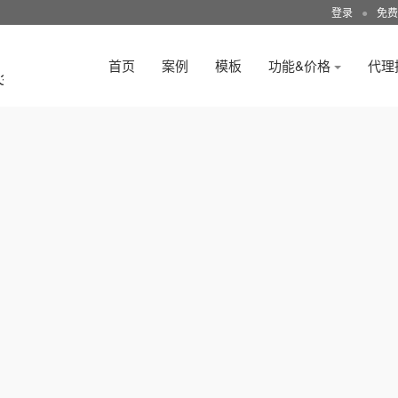
登录
●
免费
首页
案例
模板
功能&价格
代理
3