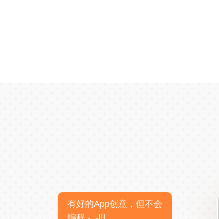
有好的App创意，但不会
编程 -_-|||