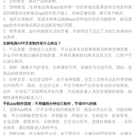
2、定时收货，保存产品的新鲜。
3、营销推送，生鲜食品商成app软件将一些生鲜食品蔬果促销活动及时推
送到顾客的生鲜食品app软件客户端上，价格足够优惠，吸引客户购买。
4、地区分类购买，依据生鲜食品购物app软件地区筛选功能模块，能设置
app软件生鲜食品商品信息配送地区范围，
5、营养食谱，如今的顾客生活快节奏，许多情况下忘记了为自己的身体补
充营养，
生鲜电商APP开发制作有什么特点？
1、产品质量：货物进入仓库前，平台会派专业质量检验员检查货物质量，
并会不时检查以确保货物质量，并将质量检验结果发送至主页，让用户可
以放心购买。
2、保鲜：随着天气的变化，生鲜属性不同，其储存方式也不同。因此，使
商品始终保持生鲜。
3、生鲜交货：在交货过程中，由于各种因素，交货人员将无法及时将货物
交付给用户。因此，在交付之前，平台为每种产品安排专业的冷链系统。
此外，它结合了互联网技术的力量，为在线派遣人员安排便捷的路线，能
够快速将商品配送上门。
手机app制作流程：不用编程分钟自己制作，节省90%的钱
1、选择App模板，打开应用公园的模板栏目，挑选出符合行业、功能的模
板。平台的模板类型包括：外卖配送、同城生活、生鲜超市、批发零售、
企业品牌、新闻资讯、分销拼团、社交论坛等等。选择好模板后，，应用
名称等，通过模板进入制作平台。
2、搭配功能，进入制作平台后，如下图所示，左侧为APP的页面，右侧为