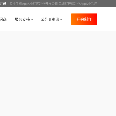
注册
专业手机App&小程序制作开发公司,免编程轻松制作App&小程序
招商
服务支持
公告&资讯
开始制作