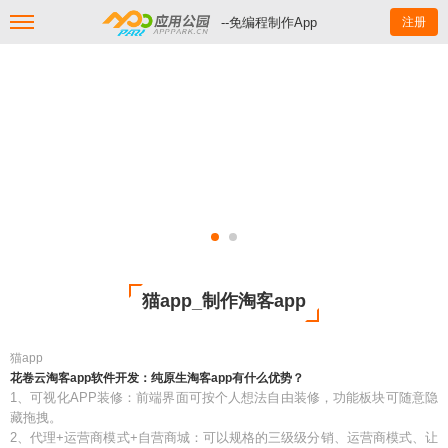
--免编程制作App
注册
猫app_制作淘客app
猫app
花卷云淘客app软件开发：纯原生淘客app有什么优势？
1、可视化APP装修：前端界面可按个人想法自由装修，功能板块可随意隐
藏拖拽。
2、代理+运营商模式+自营商城：可以规格的三级级分销、运营商模式、让