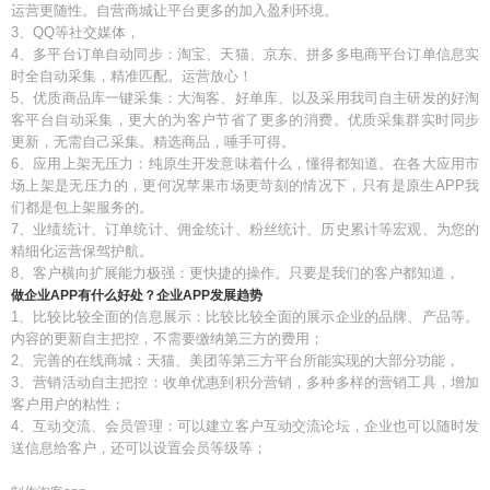
运营更随性。自营商城让平台更多的加入盈利环境。
3、QQ等社交媒体，
4、多平台订单自动同步：淘宝、天猫、京东、拼多多电商平台订单信息实
时全自动采集，精准匹配。运营放心！
5、优质商品库一键采集：大淘客、好单库、以及采用我司自主研发的好淘
客平台自动采集，更大的为客户节省了更多的消费。优质采集群实时同步
更新，无需自己采集。精选商品，唾手可得。
6、应用上架无压力：纯原生开发意味着什么，懂得都知道。在各大应用市
场上架是无压力的，更何况苹果市场更苛刻的情况下，只有是原生APP我
们都是包上架服务的。
7、业绩统计、订单统计、佣金统计、粉丝统计、历史累计等宏观、为您的
精细化运营保驾护航。
8、客户横向扩展能力极强：更快捷的操作。只要是我们的客户都知道，
做企业APP有什么好处？企业APP发展趋势
1、比较比较全面的信息展示：比较比较全面的展示企业的品牌、产品等。
内容的更新自主把控，不需要缴纳第三方的费用；
2、完善的在线商城：天猫、美团等第三方平台所能实现的大部分功能，
3、营销活动自主把控：收单优惠到积分营销，多种多样的营销工具，增加
客户用户的粘性；
4、互动交流、会员管理：可以建立客户互动交流论坛，企业也可以随时发
送信息给客户，还可以设置会员等级等；