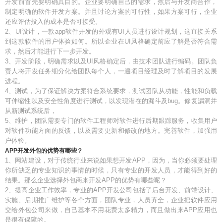
开发前首先要明确其目的。企业要明确自己的需求，然后与开发商合作，
制定明确的软件开发方案。并且讨论方案的可行性，如果方案可行，企业
还应评估投入的成本是否可接受。
2、UI设计，一款app软件开发的外观有UI人员进行设计规划，这直接关系
到这款软件的用户体验如何。所以企业在UI风格确定前应了解是否符合需
求，然后才能进行下一步开发。
3、开发阶段，明确需求以及UI风格确定后，由技术团队进行编码。团队负
责人将开发任务细分化给团队每个人，一遍项目经理及时了解项目的发展
进程。
4、测试，为了保证解决方案符合系统要求，测试团队从功能，性能和负载
可伸缩性以及安全性角度进行测试，以发现潜在的漏斗及bug。修复漏洞并
从新测试系统后，
5、维护，团队需要专门的软件工程师对软件进行后期跟踪服务，收集用户
对软件功能方面的反馈，以及需要更新和修改的地方。完善软件，加强用
户体验。
APP开发外包的优势有哪些？
1、网站建设，对于传统行业来说如果想开发APP，因为，当你必须要处理
你所缺乏的专业知识的事情的时候，只有专业的开发人员，才能得到好的
结果。那么企业选择外包商来开发APP的优势有哪些呢？
2、提高企业工作效率，专业的APP开发公司包括了后台开发、前端设计、
实施、后期推广维护等各个方面，团队专业，人员齐全，企业把软件应用
交给外包公司来做，自己基本不用花费太多精力，而且做出来APP应用也
是很有保障的。