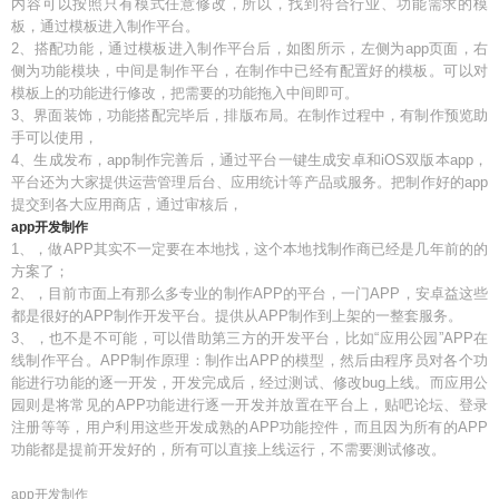
内容可以按照只有模式任意修改，所以，找到符合行业、功能需求的模
板，通过模板进入制作平台。
2、搭配功能，通过模板进入制作平台后，如图所示，左侧为app页面，右
侧为功能模块，中间是制作平台，在制作中已经有配置好的模板。可以对
模板上的功能进行修改，把需要的功能拖入中间即可。
3、界面装饰，功能搭配完毕后，排版布局。在制作过程中，有制作预览助
手可以使用，
4、生成发布，app制作完善后，通过平台一键生成安卓和iOS双版本app，
平台还为大家提供运营管理后台、应用统计等产品或服务。把制作好的app
提交到各大应用商店，通过审核后，
app开发制作
1、，做APP其实不一定要在本地找，这个本地找制作商已经是几年前的的
方案了；
2、，目前市面上有那么多专业的制作APP的平台，一门APP，安卓益这些
都是很好的APP制作开发平台。提供从APP制作到上架的一整套服务。
3、，也不是不可能，可以借助第三方的开发平台，比如“应用公园”APP在
线制作平台。APP制作原理：制作出APP的模型，然后由程序员对各个功
能进行功能的逐一开发，开发完成后，经过测试、修改bug上线。而应用公
园则是将常见的APP功能进行逐一开发并放置在平台上，贴吧论坛、登录
注册等等，用户利用这些开发成熟的APP功能控件，而且因为所有的APP
功能都是提前开发好的，所有可以直接上线运行，不需要测试修改。
app开发制作