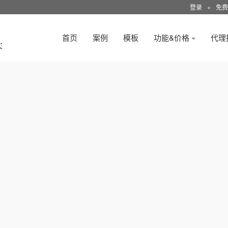
登录
●
免费
首页
案例
模板
功能&价格
代理
3