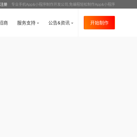
注册
专业手机App&小程序制作开发公司,免编程轻松制作App&小程序
招商
服务支持
公告&资讯
开始制作