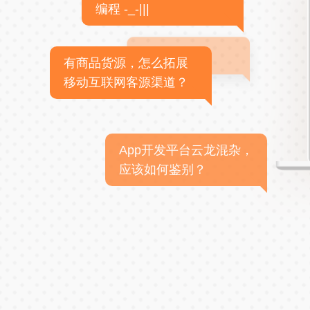
编程 -_-|||
有商品货源，怎么拓展
移动互联网客源渠道？
App开发平台云龙混杂，
应该如何鉴别？