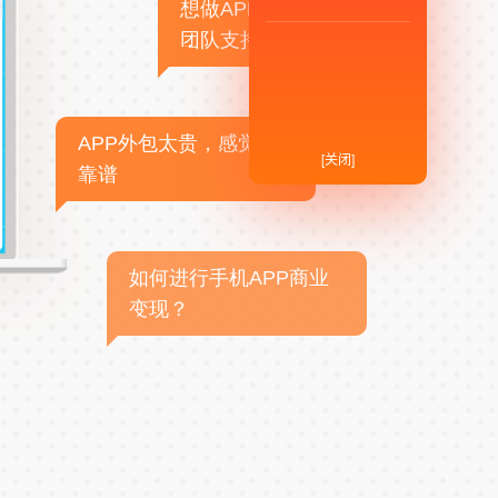
想做APP，但没有技术
团队支持
APP外包太贵，感觉不
[关闭]
靠谱
如何进行手机APP商业
变现？