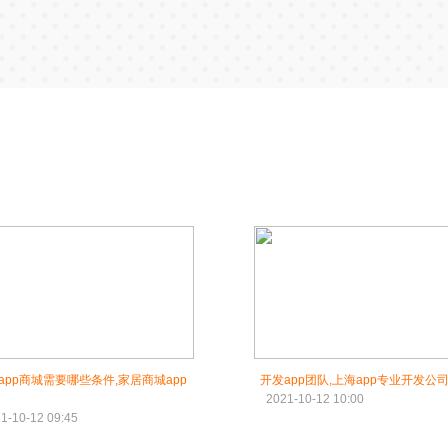
app商城需要哪些条件,家居商城app
开发app团队,上海app专业开发公
2021-10-12 10:00
1-10-12 09:45