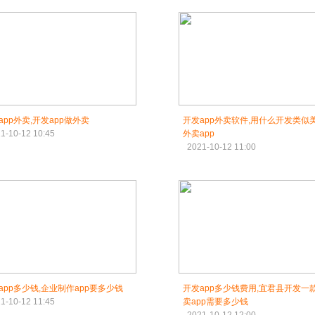
app外卖,开发app做外卖
开发app外卖软件,用什么开发类似
1-10-12 10:45
外卖app
2021-10-12 11:00
app多少钱,企业制作app要多少钱
开发app多少钱费用,宜君县开发一
1-10-12 11:45
卖app需要多少钱