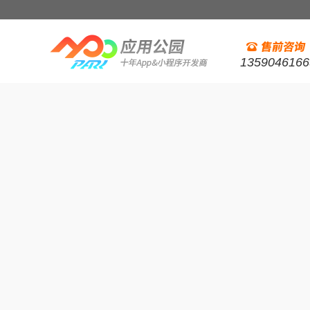
1359046166