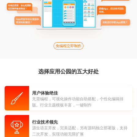
免编程立即制作
选择应用公园的五大好处
用户体验绝佳
无需编程，可视化操作功能自助搭配，个性化编辑排
版。行业主题模板丰富，一键制作
行业技术领先
源生语言开发，完美适配，另有源码独立部署版，支持
二次开发，实现功能无限扩展