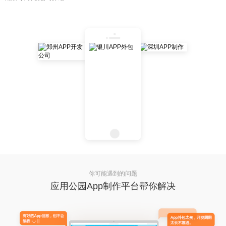
你可能遇到的问题
应用公园App制作平台帮你解决