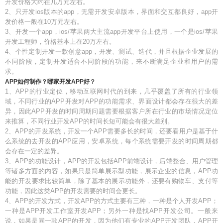
开发价格大约在几万元左右。
2、只开发ios版本的app，无需开发安卓版本，界面和交互都良好，app开
发价格一般在10万元左右。
3、开发一个app，ios/苹果两大主流app开发平台上使用，一个是ios/苹果
开发工程师，价格基本上在20万左右。
4、个性定制开发一款创意app，开发、测试、迭代，并且根据企业发展的
不同阶段，定制开发适合不同阶段的功能，来不断满足企业和用户的需
求。
APP如何制作？哪家开发APP好？
1、APP的行业定位，移动互联网时代的到来，几乎覆盖了所有的行业领
域，不同行业的APP开发对APP的功能需求、界面设计都会存在很大的差
异，因此APP开发的时间周期问题需要根据客户所在行业的市场情况定位
来推算，不同行业开发APP的时间长短可能会有很大差别。
2、APP的开发系统，开发一个APP需要多长的时间，还要看用户是基于什
么系统的去开发的APP应用，安卓系统，每个系统需要开发的时间周期都
会存在一定的差异。
3、APP的功能设计，APP的开发包括APP前端设计，后端整合、用户管理
等诸多方面的内容，如果只是简单展示型功能，展示企业的信息，APP功
能的开发要求比较简单，除了基本的展示功能外，还要有购物车、支付等
功能，因此这类APP的开发需要的时间会更长。
4、APP的开发方式，开发APP的方式主要有三种，一种是个人开发APP；
一种是APP开发工作室开发APP；另外一种是找APP开发公司。一般来
说，如果是同一款APP的开发，因为他们有专业的APP开发团队，APP开