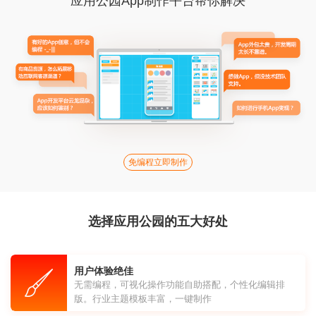
应用公园App制作平台帮你解决
免编程立即制作
选择应用公园的五大好处
用户体验绝佳
无需编程，可视化操作功能自助搭配，个性化编辑排
版。行业主题模板丰富，一键制作