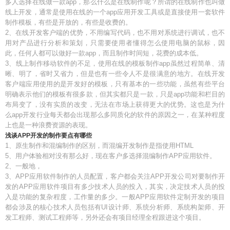
多人选择在线做一款app，那么什么是在线制作呢？所谓的在线制作也叫做
线上开发，通常是使用在线的一个app应用开发工具或是直接使用一套软件
制作模板，有些是开放的，有些是收费的。
2、在线开发客户端的优势，不用编写代码，也不用对系统进行调试，也不
用对产品进行分析和策划，只需要使用者懂得怎么使用电脑的鼠标，因
此，任何人都可以做好一款app，而且制作时间短，花费的成本低。
3、线上制作移动软件的不足，使用在线的模板制作app虽然过程简单、清
晰、明了，省时又省力，但是也有一些令人不是很满意的地方。在线开发
客户端应用使用的是开发好的模板，只有基本的一些功能，虽然有些平台
明确表示他们的模板有很多款，但其实都只是一款，只是app功能和栏目的
布局变了，没有实质的改变，无法在市场上获得更大的优势。这也是为什
么app开发行业每天都会出现那么多同质化的软件的原因之一，在某种程度
上也是一种浪费资源的表现。
浅谈APP开发的制作要点有哪些
1、原生制作和混编制作的区别，而混编开发制作是指使用HTML
5、用户体验相对没有那么好，现在客户多选择混编制作APP应用软件。
2、一般地，
3、APP应用软件制作的人员配置，客户都会关注APP开发公司对要制作开
发的APP应用软件项目有多少技术人员的投入，其实，决定技术人员的投
入是功能的复杂程度，工作量的多少。一般APP应用软件定制开发的项目
都会涉及的核心技术人员包括有UI设计师、系统分析师、系统构架师、开
发工程师、测试工程师等，另外还会有项目经理全程跟进这个项目。