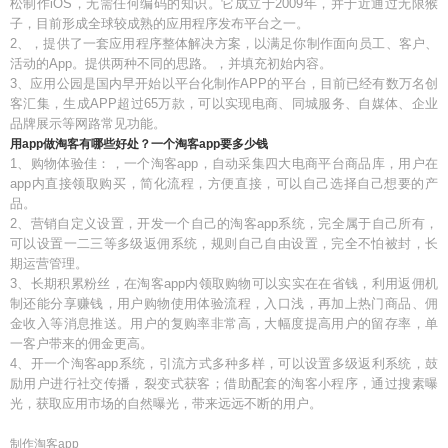
松制作iOS，无需任何编码的知识。它成立于2009年，并于近通过无限猴
子，目前形成全球较成熟的应用程序发布平台之一。
2、，提供了一套应用程序整体解决方案，以满足你制作面向员工、客户、
活动的App。提供两种不同的思路。，并填充初始内容。
3、应用公园是国内早开始以平台化制作APP的平台，目前已经有数万名创
客汇集，生成APP超过65万款，可以实现电商、同城服务、自媒体、企业
品牌展示等网路常见功能。
用app做淘客有哪些好处？一个淘客app要多少钱
1、购物体验佳：，一个淘客app，自动采集四大电商平台商品库，用户在
app内直接领取购买，简化流程，方便直接，可以自己选择自己想要的产
品。
2、营销自定义设置，开发一个自己的淘客app系统，完全属于自己所有，
可以设置一二三等多级返佣系统，规则自己自由设置，完全不怕被封，长
期运营管理。
3、长期积累粉丝，在淘客app内领取购物可以实实在在省钱，利用返佣机
制还能分享赚钱，用户购物使用体验流程，入口浅，再加上热门商品、佣
金收入等消息推送。用户的复购率非常高，大幅度提高用户的留存率，单
一客户带来的佣金更高。
4、开一个淘客app系统，引流方式多种多样，可以设置多级返利系统，鼓
励用户进行社交传播，裂变式获客；借助配套的淘客小程序，通过搜素曝
光，获取应用市场的自然曝光，带来远远不断的用户。
制作淘客app