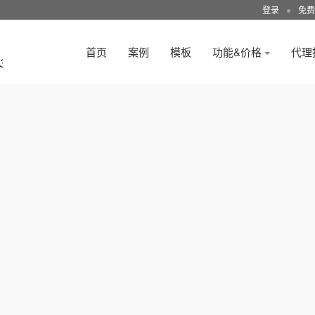
登录
●
免费
首页
案例
模板
功能&价格
代理
3