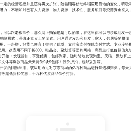
备一定的经营规模并且还将再次扩张，随着顾客移动终端应用目地的变化，听歌
潜力，不增加对已有人力资源、物力资源、技术性、服务项目等資源资金投入，
折，可以跟老板砍价，那么网上购物也是可以的噢，在这里你可以与亲戚朋友一
网上购物模式，是真正意义上的团购。用户通过发起和朋友，家人，邻居等的拼团
应用。一起拼，好货也便宜！提供了优质、支付宝支付在线支付方式。专业冷链
物应用。该应用不同于折800、唯品会、聚划算等团购网站，商品主打低价超值
准时开抢！发现折扣，享受优惠，包邮到家。随时随地发现淘宝、天猫、聚划算
和文体等爆款商品天天特价9块9包邮！低价折扣，包邮妥妥滴。
东开发的团购应用。该应用通过对京东商城的亿万种商品进行筛选和归类，每天
游等超低折扣优惠，千万种优质商品低价打折。