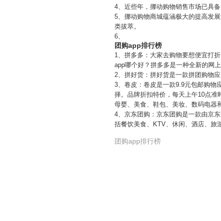
4、近些年，挪动购物销售市场已具
5、挪动购物商城蕴涵极大的提高发展
类拔萃。
6、
团购app排行榜
1、拼多多：大家去购物要想便宜打
app哪个好？拼多多是一种全新的
2、拼好货：拼好货是一款拼团购物
3、卷皮：卷皮是一款9.9元包邮购
择。品牌折扣特价，每天上午10点
母婴、美食、鞋包、美妆、数码电器
4、京东团购：京东团购是一款由京
括餐饮美食、KTV、休闲、酒店、旅
团购app排行榜