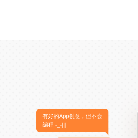
有好的App创意，但不会
编程 -_-|||