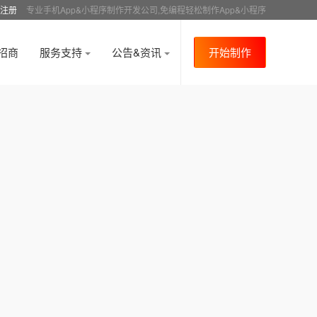
注册
专业手机App&小程序制作开发公司,免编程轻松制作App&小程序
招商
服务支持
公告&资讯
开始制作