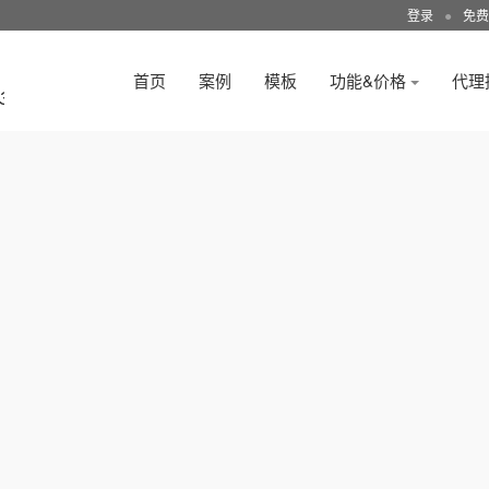
登录
●
免费
首页
案例
模板
功能&价格
代理
3