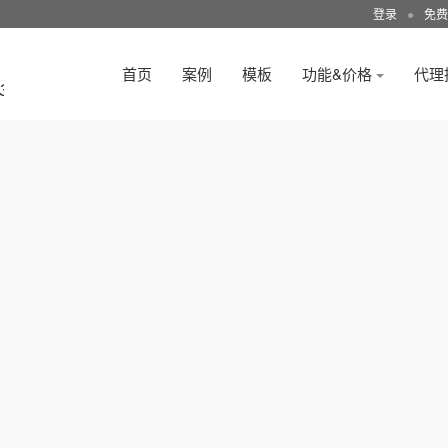
登录
●
免费
首页
案例
模板
功能&价格
代理
3