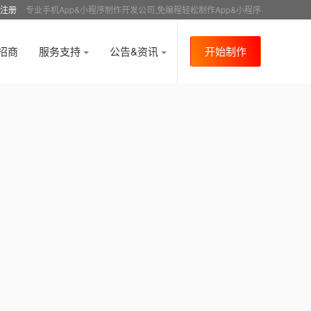
注册
专业手机App&小程序制作开发公司,免编程轻松制作App&小程序
招商
服务支持
公告&资讯
开始制作