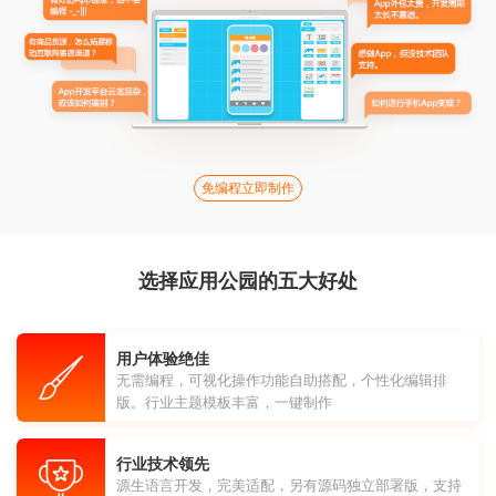
免编程立即制作
选择应用公园的五大好处
用户体验绝佳
无需编程，可视化操作功能自助搭配，个性化编辑排
版。行业主题模板丰富，一键制作
行业技术领先
源生语言开发，完美适配，另有源码独立部署版，支持