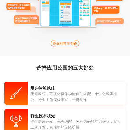
免编程立即制作
选择应用公园的五大好处
用户体验绝佳
无需编程，可视化操作功能自助搭配，个性化编辑排
版。行业主题模板丰富，一键制作
行业技术领先
源生语言开发，完美适配，另有源码独立部署版，支持
二次开发，实现功能无限扩展