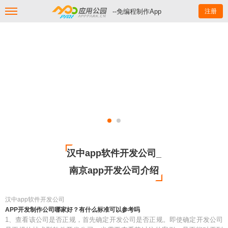
--免编程制作App
注册
汉中app软件开发公司_
南京app开发公司介绍
汉中app软件开发公司
APP开发制作公司哪家好？有什么标准可以参考吗
1、查看该公司是否正规，首先确定开发公司是否正规。即使确定开发公司