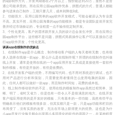
的app制作方式，开发周期都在2个月以上，报价能达到20万，显然不是普
通公司能承受的。而在应用公园app制作凭条，拼图式的方式，普通人都能
参与进来自己制作，工期只要几天，成本则降低9成。
2、功能强大，应用公园简单的app软件开发模式，可能会被误认为专业度
不高。其实不然，应用公园海量的app功能模块，都是专业团队提前开发完
善并经过市场验证的，专业程度一点不输传统定制开发。
3、个性化更高，客户的需求跟开发人员的设计总会发生冲突，而在应用公
园app制作平台，这些都不是问题，拼图式简易操作让客户可以直接自己进
行app软件开发，个性化更高。
谈谈app在线制作的优缺点
1、在线制作app是什么概念，制作移动客户端的人每天都有无数，也有很
多人选择在线做一款app，那么什么是在线制作呢？所谓的在线制作也叫做
线上开发，通常是使用在线的一个app应用开发工具或是直接使用一套软件
制作模板，有些是开放的，有些是收费的。
2、在线开发客户端的优势，不用编写代码，也不用对系统进行调试，也不
用对产品进行分析和策划，只需要使用者懂得怎么使用电脑的鼠标，因
此，任何人都可以做好一款app，而且制作时间短，花费的成本低。
3、线上制作移动软件的不足，使用在线的模板制作app虽然过程简单、清
晰、明了，省时又省力，但是也有一些令人不是很满意的地方。在线开发
客户端应用使用的是开发好的模板，只有基本的一些功能，虽然有些平台
明确表示他们的模板有很多款，但其实都只是一款，只是app功能和栏目的
布局变了，没有实质的改变，无法在市场上获得更大的优势。这也是为什
么app开发行业每天都会出现那么多同质化的软件的原因之一，在某种程度