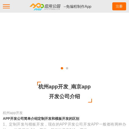
--免编程制作App
注册
杭州app开发_南京app
开发公司介绍
杭州app开发
APP开发公司简单介绍定制开发和模板开发的区别
1、定制开发与模板开发，现在的APP开发公司开发APP一般都有两种办