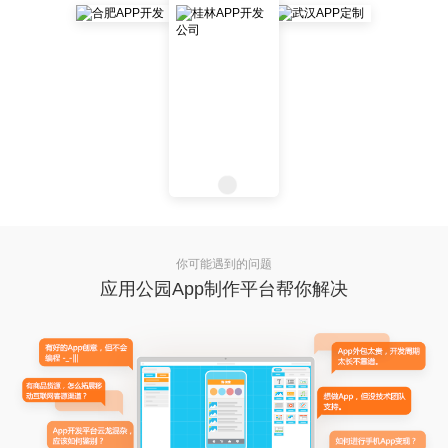
你可能遇到的问题
应用公园App制作平台帮你解决