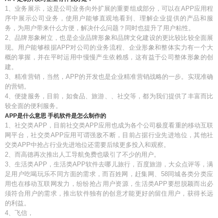
1、业务展示，这是公司业务向外扩展的重要组成部分，可以在APP应用程
序中展示公司业务，使用户能够直观地看到、理解企业提供的产品和服
务，为用户带来什么方便，解决什么问题？同时也提升了用户粘性。
2、品牌形象树立，也是企业品牌形象和品牌文化建设的更比较比较全面展
现。用户能够根据APP对公司的业务流程、企业形象和整体实力有一个大
概的掌握，并在平时运用中慢慢产生依赖感，这有益于公司整体形象的创
建。
3、精准营销，当然，APP的开发也是企业精准营销战略的一步。实现准确
的营销。
4、便捷服务，目前，如食品、旅游、、社交等，都为我们提供了丰富而比
较全面的便利服务。
APP是什么意思 手机软件是怎么制作的
1、社交类APP，目前社交类APP应用也成为各个公司极度看重的移动互联
网平台，社交类APP应用可谓强敌不断，目前占据行业先进地位，其他社
交类APP中抢占行业先进地位还需要后续更多投入和观察。
2、而高德再次推出人工导航免费也吸引了不少的用户。
3、生活类APP，生活类APP软件去哪儿旅行，百度旅游，大众点评等，满
足用户吃喝玩乐不同方面的需求，而百姓网，赶集网、58同城各类分类应
用也在移动互联网发力，纷纷抢占用户资源，生活类APP要想脱颖而出必
须符合用户的需求，推出软件独有的创意才能更好的留住用户，获得长远
的利益。
4、飞信，