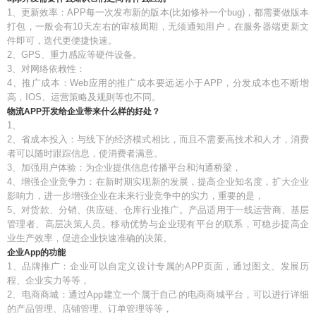
1、更新效率：APP每一次发布新的版本(比如修补一个bug)，都需要做版本
打包，一般会有10天左右的审核周期，无须通知用户，在服务器端更新文
件即可，迭代更便捷快速。
2、GPS、重力感应等硬件设备。
3、对网络依赖性：
4、推广成本：Web应用的推广成本要远远小于APP，分发成本也不断增
高，IOS、运营策略及规则等也不同。
物流APP开发给企业带来什么样的好处？
1、
2、省成本投入：与线下的经济模式相比，而且不需要高技术和人才，消费
者可以随时跟踪信息，使消费者满意。
3、加强用户体验：为企业提供信息传播平台和沟通桥梁，
4、增强企业竞争力：在新时期实现新的发展，提高企业知名度，扩大企业
影响力，进一步增强企业在未来行业竞争中的实力，重要的是，
5、对货款、分销、供应链、仓库行业推广。产品适用于一线运营商、基层
管理者、高层决策人员。移动优势与企业现有平台的联系，可稳步提高企
业生产效率，促进企业快速准确的决策。
企业App的功能
1、品牌推广：企业可以自定义设计专属的APP页面，通过图文、发展历
程、企业实力等等，
2、电商商城：通过App建立一个属于自己的电商商城平台，可以进行详细
的产品管理、店铺管理、订单管理等等，