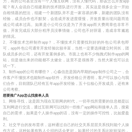
力，有的公司甚至没有一个人懂互联网，没有人懂代码，那该怎么开发app
呢？有人会说自己组建新的技术团队进行开发，其实这是很多企业一开始
自相情愿的想法，组建一个新团队并不是一家容易的事，新建的团队没有
经验，成员合作也不默契，会造成开发进度缓慢，开发质量出现问题而造
成公司成本过高。如果是小公司仅仅是为了开发app而大费周章也非常不
值，开发完成后大部分程序员没事情做，公司也不好辞退，造成非常尴尬
的情况。
2、不懂技术怎样制作app？，不懂技术只需要找到好的外包公司承包即
可，app外包公司通常开发经验比较丰富，当然一定要选择建立时间长，团
队成员多的公司，还有开发案例多的。市面上也有不少拖拽式制作app的网
站，但是做出来的功能都不太健全，这里不是很推荐，当然大家也可以去
试一下。
3、制作app的公司有哪些？，心淼信息是国内早期的app制作公司之一，合
作客户不懂技术也能制作app软件，开发价格公开透明，客户可以放心与我
们合作，目前团队已经有五年app开发经验，五十位核心开发成员，还有来
公司考察。
想要推广App怎么找接单人员
1、网络寻找，这是因为现在互联网的时代，一切寻找所需要的信息都是以
互利网进行交流，通过互联网可以找到一些推广app网站和接单人员，搜索
自己的需求，如果是个人操作app的话，没有一定的操作可控性，比如爱盈
利。
2、社交平台的发布需求，这种通过自己的社交关系层层关系找到能个人操
作方式，这种如果有熟人介绍的话会更好，如果经过的关系比较较深的，