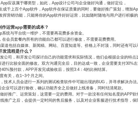
，App应该属于哪类型，如此，App设计公司与企业做好沟通，做好定位，
生成千上百个App软件，App软件在保证质量的同时，要做好推广策划，增加A
其发挥营销功能，只能将你的App软件好好运营，比如随时随地与用户进行积极的
制作运营app需要的成本？
pp系统与平台统一维护，不需要再花费多余资金。
p，在会员套餐内所有的功能自己都可以进行修改，不需要花费费用。
较少的渠道包括自媒体、新闻稿、网站、百度知道等。价格上不封顶，同时还有可
的开发流程是什么？
P开发公司，和开发公司探讨自己的功能需求和实际情况，他们会根据企业的特点
容进行比较全面的修改。双方沟通完全后，目的达成一致，企业需要支付30%
40%预付款，APP开发完成验收后，按照3:4：4的比例结算。
度有关，在1~3个月之间。
段，技术人员会进行一系列的测试检查软件中可能出现的BUG，并寻求解决办
后企业可以进行验收，确认功能齐全之后做好上线准备，同时结清尾款。
，做好推广、运营策划，这需要一定的费用。对于一款没有任何知名度的APP
件上线推广之后，会提供一定时间的售后服务，以及对企业客服进行技术指导，保