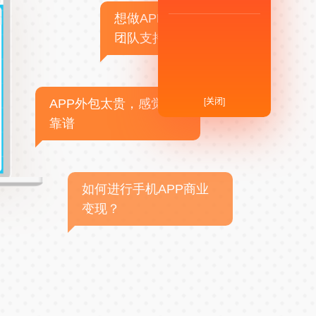
想做APP，但没有技术
团队支持
[关闭]
APP外包太贵，感觉不
靠谱
如何进行手机APP商业
变现？