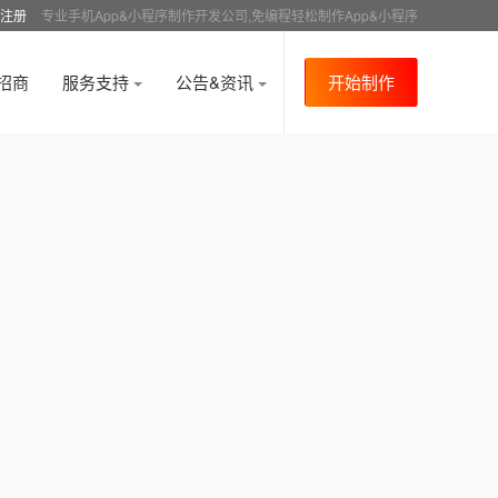
注册
专业手机App&小程序制作开发公司,免编程轻松制作App&小程序
招商
服务支持
公告&资讯
开始制作