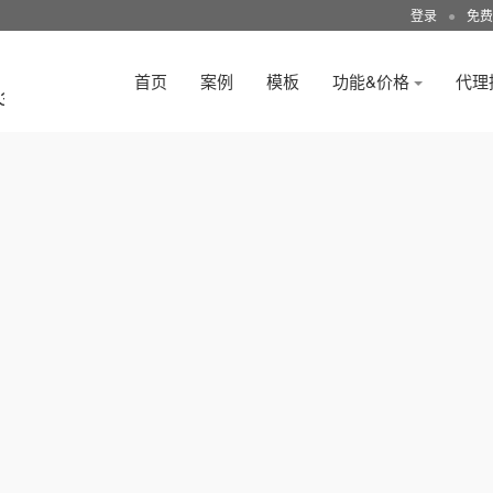
登录
●
免费
首页
案例
模板
功能&价格
代理
3