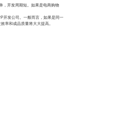
简单，开发周期短。如果是电商购物
APP开发公司。一般而言，如果是同一
发效率和成品质量将大大提高。