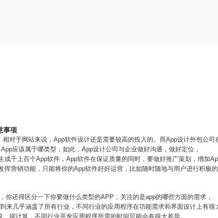
意事项
位。相对于网站来说，App软件设计还是需要较高的投入的。而App设计外包公司
，App应该属于哪类型，如此，App设计公司与企业做好沟通，做好定位，
生成千上百个App软件，App软件在保证质量的同时，要做好推广策划，增加A
其发挥营销功能，只能将你的App软件好好运营，比如随时随地与用户进行积极的
，你还得区分一下你要做什么类型的APP，关注的是app的哪些方面的需求，
代的到来几乎涵盖了所有行业，不同行业的应用程序在功能需求和界面设计上有很
间段。据计算，不同行业开发应用程序所需的时间可能会有很大差异。