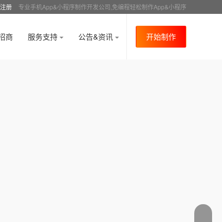
注册
专业手机App&小程序制作开发公司,免编程轻松制作App&小程序
招商
服务支持
公告&资讯
开始制作