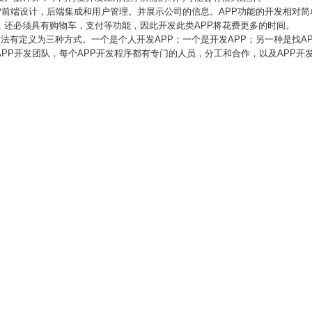
APP前端设计，后端集成和用户管理。并展示公司的信息。APP功能的开发相对
，还必须具有购物车，支付等功能，因此开发此类APP将花费更多的时间。
要方法有定义为三种方式。一个是个人开发APP；一个是开发APP；另一种是找
APP开发团队，每个APP开发程序都有专门的人员，分工和合作，以及APP开