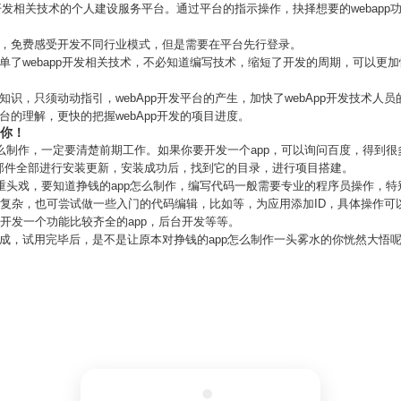
要开发相关技术的个人建设服务平台。通过平台的指示操作，抉择想要的webap
作，免费感受开发不同行业模式，但是需要在平台先行登录。
fy非常方便，简单了webapp开发相关技术，不必知道编写技术，缩短了开发的周期，可
知识，只须动动指引，webApp开发平台的产生，加快了webApp开发技术人员
平台的理解，更快的把握webApp开发的项目进度。
会你！
怎么制作，一定要清楚前期工作。如果你要开发一个app，可以询问百度，得到
部件全部进行安装更新，安装成功后，找到它的目录，进行项目搭建。
的重头戏，要知道挣钱的app怎么制作，编写代码一般需要专业的程序员操作，
很复杂，也可尝试做一些入门的代码编辑，比如等，为应用添加ID，具体操作
要开发一个功能比较齐全的app，后台开发等等。
成，试用完毕后，是不是让原本对挣钱的app怎么制作一头雾水的你恍然大悟