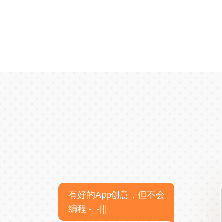
有好的App创意，但不会
编程 -_-|||