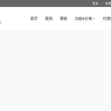
登录
●
免费
首页
案例
模板
功能&价格
代理
3