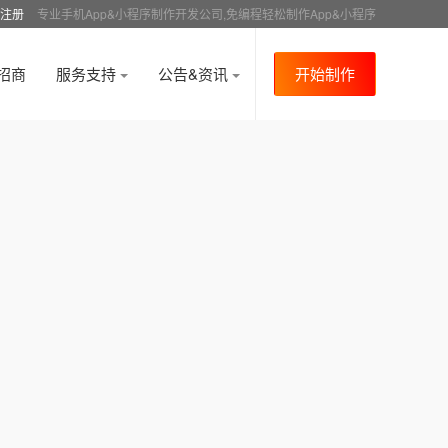
注册
专业手机App&小程序制作开发公司,免编程轻松制作App&小程序
招商
服务支持
公告&资讯
开始制作