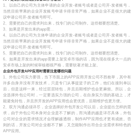
1、以自己的公司为主体申请的企业开发-者账号或者是公司开-发者账号，
当然目前苹果的企业开发账号申请卡得非常严格，如果企业不是很大的建
议申请公司开-发者账号即可。
2、需要把自己的需求列出来，找专门的公司制作。这些都要想清楚。
3、如果是开发出来的app需...
4、以自己的公司为主体申请的企业开发-者账号或者是公司开-发者账号，
当然目前苹果的企业开发账号申请卡得非常严格，如果企业不是很大的建
议申请公司开-发者账号即可。
5、需要把自己的需求列出来，找专门的公司制作。这些都要想清楚。
6、如果是开发出来的app需要上架安卓市场的话，因为现在很多大一点的
安卓市场上架的时候审核都很严格，需要软著才能上架。
企业外包开发APP应用时需要注意哪些问题
1、外包公司实力要强，当下市面上的APP应用开发公司不胜枚举，其中有
许多自身并没有开发技术，只是专门从事提篮子的工作，他们在接到单以
后，但是这样一来，经过层层转包，并且后期维护也会更麻烦。所以，企
业选择外包公司时，一定要选实力强的公司，在自身实力强的基础上，才
能避免转包，并且所开发的APP应用也会更优质，后期维护也更方便。
2、双方沟通必须详尽，企业选择好外包开发公司以后，企业提出怎样的需
求，由于外包公司本身对企业是不了解的，而沟通的越是详尽具体，外包
公司对企业的需求情况才会理解越透彻，制作APP应用也才更有成效。否
则的话，开发公司对企业都不了解，又怎能制作出符合企业需求和特色的
APP应用。