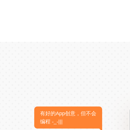
有好的App创意，但不会
编程 -_-|||