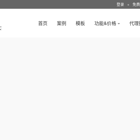
登录
●
免费
首页
案例
模板
功能&价格
代理
3