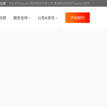
注册
专业手机App&小程序制作开发公司,免编程轻松制作App&小程序
招商
服务支持
公告&资讯
开始制作