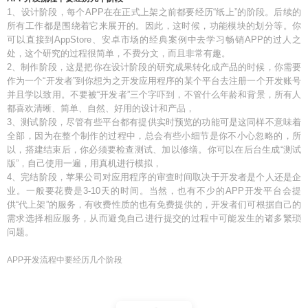
1、设计阶段，每个APP在在正式上架之前都要经历“纸上”的阶段。后续的
所有工作都是围绕着它来展开的。因此，这时候，功能模块的划分等。你
可以直接到AppStore、安卓市场的经典案例中去学习畅销APP的过人之
处，这个研究的过程很简单，不费分文，而且非常有趣。
2、制作阶段，这是把你在设计阶段的研究成果转化成产品的时候，你需要
作为一个“开发者”到你想为之开发应用程序的某个平台去注册一个开发账号
并且学以致用。不要被“开发者”三个字吓到，不管什么年龄和背景，所有人
都喜欢清晰、简单、自然、好用的设计和产品，
3、测试阶段，尽管有些平台都有提供实时预览的功能可是这同样不意味着
全部，因为在整个制作的过程中，总会有些小细节是你不小心忽略的，所
以，搭建结束后，你必须要检查测试、加以修缮。你可以在后台生成“测试
版”，自己使用一遍，用真机进行模拟，
4、完结阶段，苹果公司对应用程序的审查时间取决于开发者是个人还是企
业。一般要花费是3-10天的时间。当然，也有不少的APP开发平台会提
供“代上架”的服务，有收费性质的也有免费提供的，开发者们可根据自己的
需求选择相应服务，从而避免自己进行提交的过程中可能发生的诸多繁琐
问题。
APP开发流程中要经历几个阶段