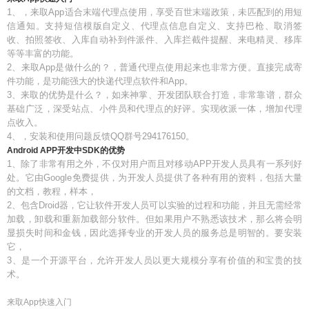
1、，来取App适合末端代理点使用，享受百世末端政策，未匹配到的用短
信通知。支持短信模版自定义、代理点信息自定义、支持巴枪、取消签
收、拍照签收、入库自动补到件派件、入库拦截件提醒、来电精灵、移库
等等丰富的功能。
2、来取App是做什么的？，普通代理点使用起来也非常方便。直接完成寄
件功能，是功能强大的快递代理点软件和App。
3、来取的优势是什么？，如来神掌、开发团队联合打造，非常靠谱，群众
基础广泛，深受站点、小件员和代理点的好评。实现收派一体，增加代理
点收入。
4、，安装和使用问题反馈QQ群号294176150。
Android APP开发中SDK的优势
1、除了非常有用之外，不仅对用户而且对移动APP开发人员具有一系列好
处。它由Google免费提供，为开发人员提供了各种有用的资料，包括大量
的文档，教程，样本，
2、包含Droid器，它让软件开发人员可以实验的过程和功能，并且无需经常
加载，卸载和重新加载部分软件。但如果用户不熟悉该技术，那么将会明
显损失时间和金钱，因此选择专业的开发人员的服务总是明智的。要安装
它，
3、是一个开源平台，允许开发人员以更大规模分享有价值的和宝贵的技
术。
来取App快速入门