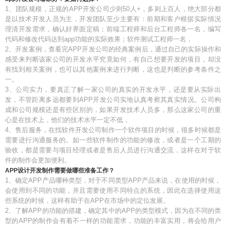
1、团队规模，正规的APP开发公司少则50人+，多则上百人，绝大部分都
是以技术开发人员为主，开发团队至少主要有：前期和客户根据实际情况
理清开发需求，确认好界面定稿；前端工程师和后台工程师各一名，编写
代码和修改代码达到app功能的实际效果；软件测试工程师一名，
2、开发案例，查看完APP开发公司的经典案例后，通过自己的实际操作和
感受来判断该家公司的开发水平究竟如何，有自己想要开发的项目，却没
有找到相关案例，也可以其他案例来进行判断，这也是判断的参考条件之
一。
3、公司实力，要真正了解一家公司的真实的开发水平，还是要从实际出
发，不管距离多远都要到APP开发公司实地认真考察其真实情况。公司构
成和公司规模还是有些区别的，如果开发技术人员多，那么这家公司的重
心是在技术上，他们的技术水平一定不低，
4、售后服务，在找软件开发公司制作一个软件项目的时候，很多时候都是
需要进行沟通服务的。如一些软件制作的功能的修改，或者是一个工期的
验收，都是需要与项目经理或者是售后人员进行沟通交流，这样在对于软
件的制作会更加便利。
APP设计开发制作需要做哪些准备工作？
1、确定APP产品哪种类型，对于不同类型APP产品来说，在使用的时候，
会使用到不同的功能，并且需要使用不同特点的系统，因此在选择使用这
些系统的时候，这样有助于在APP在市场中的定位发展。
2、了解APP的功能的搭建，确定其中的APP的类型模式，因为在不同的类
型的APP的制作会有着不一样的功能需求，功能的丰富实用，将会给用户