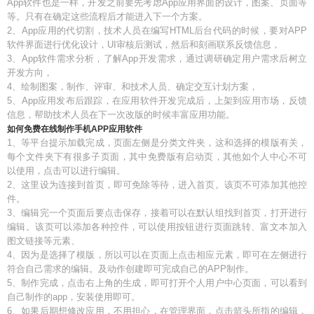
App软件也是一样，开发之前要先考虑App应用界面的设计，图案、页面等
等。只有在确定这些流程后才能进入下一个方案。
2、App应用的代切割，技术人员在编写HTML后台代码的时候，要对APP
软件界面进行优化设计，UI审核后测试，然后和刻画联系反馈信息，
3、App软件需求分析，了解App开发需求，通过调研确定用户需求后树立
开发方向，
4、绘制图案，制作、评审、和技术人员、确定交互计划方案，
5、App应用发布后跟踪，在应用软件开发完成后，上架到应用市场，反馈
信息，帮助技术人员在下一次改版的时候丰富应用功能。
如何免费在线制作手机APP应用软件
1、等平台提示加载完成，页面左侧是分类文件夹，这和选择的模版有关，
每个文件夹下有很多子页面，其中免费版有启动页，其他如个人中心不可
以使用，点击可以进行编辑。
2、这里设为连接到首页，即可免除等待，进入首页。该页不可添加其他控
件。
3、编辑完一个页面后要点击保存，接着可以在默认组找到首页，打开进行
编辑。该页可以添加各种控件，可以使用按钮进行页面跳转、富文本加入
图文链接等元素、
4、因为是选择了模版，所以可以在页面上点击相应元素，即可在左侧进行
符合自己需求的编辑。及动作创建即可完成自己的APP制作。
5、制作完成，点击右上角的生成，即可打开个人用户中心页面，可以看到
自己制作的app，安装使用即可。
6、如果后期想修改应用，不用担心，在管理界面，点击箭头所指的编辑，