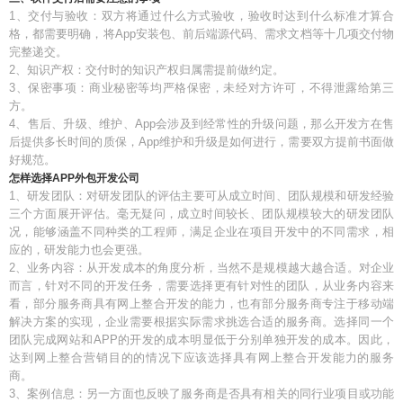
1、交付与验收：双方将通过什么方式验收，验收时达到什么标准才算合
格，都需要明确，将App安装包、前后端源代码、需求文档等十几项交付物
完整递交。
2、知识产权：交付时的知识产权归属需提前做约定。
3、保密事项：商业秘密等均严格保密，未经对方许可，不得泄露给第三
方。
4、售后、升级、维护、App会涉及到经常性的升级问题，那么开发方在售
后提供多长时间的质保，App维护和升级是如何进行，需要双方提前书面做
好规范。
怎样选择APP外包开发公司
1、研发团队：对研发团队的评估主要可从成立时间、团队规模和研发经验
三个方面展开评估。毫无疑问，成立时间较长、团队规模较大的研发团队
况，能够涵盖不同种类的工程师，满足企业在项目开发中的不同需求，相
应的，研发能力也会更强。
2、业务内容：从开发成本的角度分析，当然不是规模越大越合适。对企业
而言，针对不同的开发任务，需要选择更有针对性的团队，从业务内容来
看，部分服务商具有网上整合开发的能力，也有部分服务商专注于移动端
解决方案的实现，企业需要根据实际需求挑选合适的服务商。选择同一个
团队完成网站和APP的开发的成本明显低于分别单独开发的成本。因此，
达到网上整合营销目的的情况下应该选择具有网上整合开发能力的服务
商。
3、案例信息：另一方面也反映了服务商是否具有相关的同行业项目或功能