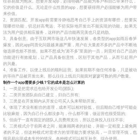
往容易成为炮灰。想要开发app，必须明确产品能为客户和自己带来什么，
它的价值是什么。无论是什么性质的app，想要获得用户必须能够为用户带
来价值。
2、资源匹配。开发app前需要冷静地思考自己手上的资源有哪些，想要实
现哪些功能，切忌好高骛远、不切实际地开发出不能实现的功能。如果无
法为用户提供相应服务，这样的产品功能再完美也只是鸡肋。
3、具备创意。由于互联网市场这几年快速发展，各类型的app如雨后春笋
爆发，因此app同质化问题越来越严重，用户在大量差不多的产品中不断地
做选择也烦不胜烦。如果不想成为“差不多”里面的一员，则需对自己产品的
功能进行有效规划，让产品具备创意性，区别于其他产品，从而引起用户
的兴趣。
4、准备工作。以便上线后的顺利运营。如果前期不做任何准备，只是被动
的等待产品被开发出来。那么往往上线后只能面对寥寥可数的用户数量。
制作一个app需要多少钱？它的成本是怎么计算的
1、一类是把需求总包给开发公司(团队);
2、二类开发团队由自己建立，归自己所有;
3、三类是在开发期内从开发公司买人头来帮助开发。
4、体现了术业有桩功的道理，成本可以相对较低，但后期自己维护可能会
比较麻烦，因为自己什么都没参与，什么都不懂，做运营也很受阻的;
5、但由于一直有固定的团队人员费用支出，所以总体投入往往不菲;
6、三类模式介于前两者之间，能兼顾两者的好处，并能一定程度上避免两
者的不足，但这种模式对需求方的管理能力要求较高，一旦管理不慎，也
很容易出现成本失控的情况。各种模式可以相互补充、综合使用。