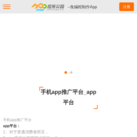
--免编程制作App
注册
手机app推广平台_app
平台
手机app推广平台
app平台：
1、对于普通消费者而言，