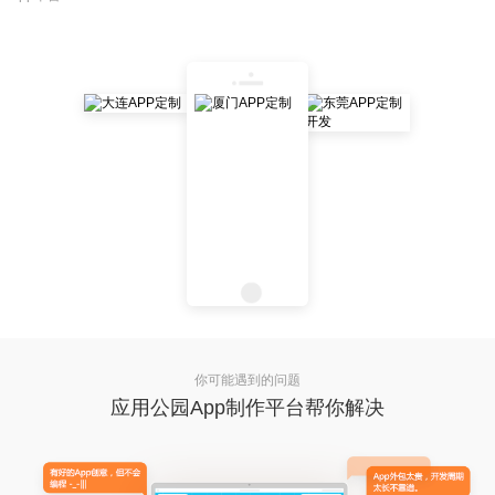
你可能遇到的问题
应用公园App制作平台帮你解决