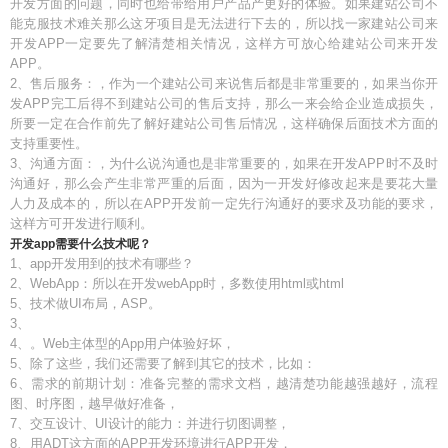
开发方面的问题，同时也给带给用户产品产更好的体验。如果建站公司不
能克服技术难关那么这牙项目是无法进行下去的，所以找一家建站公司来
开发APP一定要先了解清楚相关情况，这样方可放心给建站公司来开发
APP。
2、售后服务：，作为一个建站公司来说售后都是非常重要的，如果当你开
发APP完工后得不到建站公司的售后支持，那么一来会给企业造成损失，
所要一定在合作前先了解好建站公司售后情况，这样确保后面技术方面的
支持重要性。
3、沟通方面：，为什么说沟通也是非常重要的，如果在开发APP时不及时
沟通好，那么会产生非常严重的后面，因为一开发好修改起来是要花大量
人力及成本的，所以在APP开发前一定先行沟通好的要求及功能的要求，
这样方可开发进行顺利。
开发app需要什么技术呢？
1、app开发用到的技术有哪些？
2、WebApp：所以在开发webApp时，多数使用html或html
5、技术做UI布局，ASP。
3、
4、。Web主体型的App用户体验好坏，
5、除了这些，我们还需要了解到其它的技术，比如：
6、需求的前期计划：准备完整的需求文档，越清楚功能越强越好，流程
图、时序图，越早做好准备，
7、交互设计、UI设计的能力：并进行切图调整，
8、用ADT这方面的APP开发环境进行APP开发，