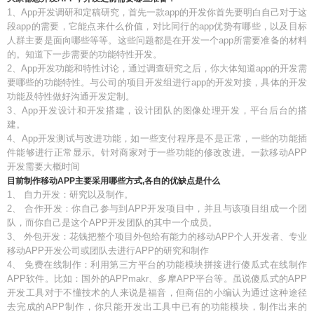
1、App开发调研和定稿研究，首先一款app的开发你首先要明白自己对于这
段app的需要，它能点来什么价值，对比同行的app优势有哪些，以及目标
人群主要是面向哪些等等。这些问题都是在开发一个app所需要准备的材料
的。知道下一步需要的功能特性开发。
2、App开发功能和特性讨论，通过调查研究之后，你大体知道app的开发需
要哪些的功能特性。与公司的项目开发组进行app的开发对接，具体的开发
功能及特性做好沟通开发定制。
3、App开发设计和开发搭建，设计团队的图像处理开发，平台后台的搭
建。
4、App开发测试与改进功能，如一些支付程序是不是正常，一些的功能插
件能够进行正常显示。针对商家对于一些功能的修改改进。一款移动APP
开发需要大概时间
目前制作移动APP主要采用哪些方式,各自的优缺点是什么
1、 自力开发：研究以及制作。
2、 合作开发：你自己参与到APP开发项目中，并且与该项目组成一个团
队，而你自己是这个APP开发团队的其中一个成员。
3、 外包开发：花钱把整个项目外包给有能力的移动APP个人开发者、专业
移动APP开发公司或团队去进行APP的研究和制作
4、 免费在线制作：利用第三方平台的功能模块拼接进行傻瓜式在线制作
APP软件。比如：国外的APPmakr、多摩APP平台等。虽说傻瓜式的APP
开发工具对于不懂技术的人来说是福音，但商侣的小编认为通过这种途径
去完成的APP制作，你只能开发出工具中已有的功能模块，制作出来的