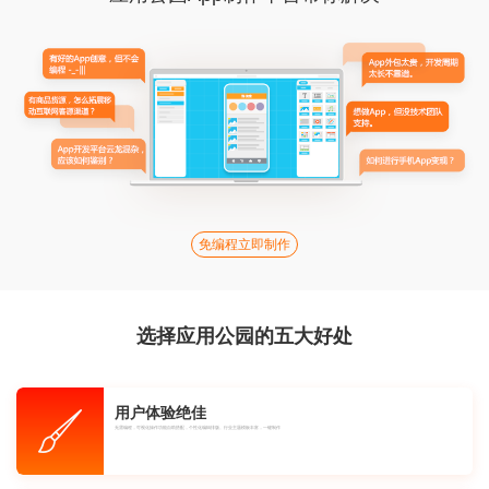
免编程立即制作
选择应用公园的五大好处
用户体验绝佳
无需编程，可视化操作功能自助搭配，个性化编辑排版。行业主题模板丰富，一键制作