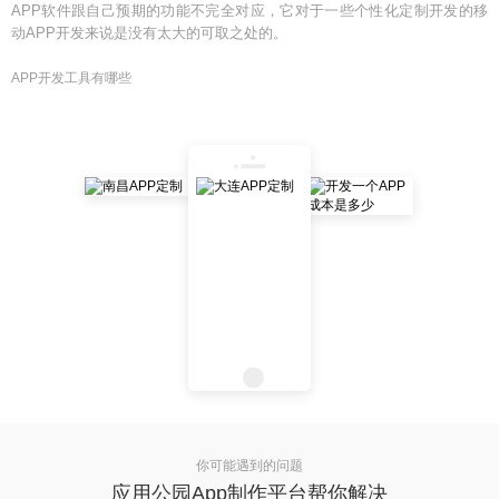
APP软件跟自己预期的功能不完全对应，它对于一些个性化定制开发的移
动APP开发来说是没有太大的可取之处的。
APP开发工具有哪些
你可能遇到的问题
应用公园App制作平台帮你解决