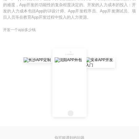
的难度，App开发的功能性的复杂程度决定的。开发的人力成本的投入：开
发的人力成本包括App的UI设计师、App开发程序员、App开发测试员、项
目人员等在教育App开发过程中投入的人力资源。
开发一个app多少钱
你可能遇到的问题