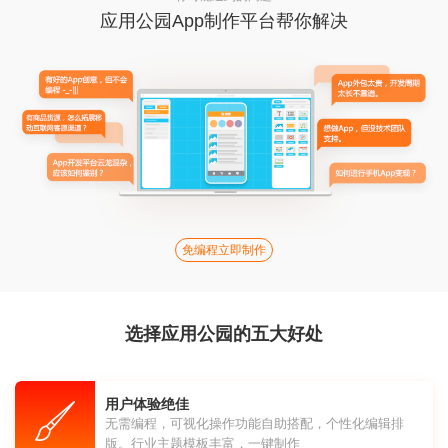
应用公园App制作平台帮你解决
免编程立即制作
选择应用公园的五大好处
用户体验绝佳
无需编程，可视化操作功能自助搭配，个性化编辑排
版。行业主题模板丰富，一键制作