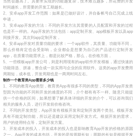
当然会越高了。其要求实现的功能越复杂，技术难点越多，所花费的开发
时间越长，所需要的开发工期越长。
2、安卓app开发工作范围：如果是已做好设计，并自备帐号自己完成上线
申请，
3、安卓app开发的方法：不同的开发方法其需要的人员配置和开发的过程
也是不一样的。App开发的方法包括：app定制开发、app模板开发以及app
间接开发。其次到app定制开发，
4、安卓app开发对质量功能的要求：一个app软件，其质量、功能等不同，
那么价格肯定也会受影响，企业都会是想要为自己的产品进行定制开发
app，在质量功能需求上，都是比较严格，那么，在价格方面，
5、一些模板app开发公司，则是利用现有的app软件开发模板，通过快速的
功能筛选、拼凑，整合成一款实用与企业的应用软件。这类的app开发费用
周期短，成本低，开发周期也是一两周时间左右。
制作一个教育类App需要多少钱
1、不同的教育App类型，教育类App有很多不同的类型，不同的App开发类
型因为功能的不同和开发的难度的不同，介个都有有不一样。随意只能提
供一个价格的区间，如果想要了解具体详细的开发的介个，可以咨询我们
相关的服务人员，进行开发前价格咨询。
2、不同的开发类型，App开发有模板开发和定制开发两个类别。模板开发
具有不能定制功能，所以还是建议采用定制开发方式。根据开发的需求，
用户的使用特点等，定制开发方案。
3、开发成本的投入，开发成本的投入也是影响教育App开发的价格的原因
之一。App开发的成本包括，开发的是按周期长短：周期的长短是根据开发