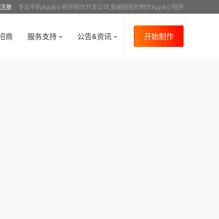
注册
专业手机App&小程序制作开发公司,免编程轻松制作App&小程序
招商
服务支持
公告&资讯
开始制作