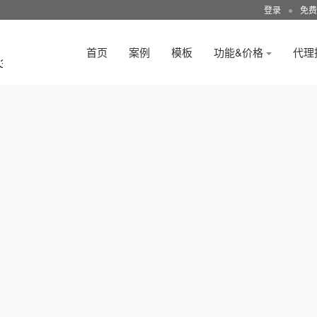
登录
●
免费
首页
案例
模板
功能&价格
代理
3