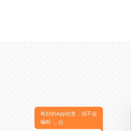
有好的App创意，但不会
编程 -_-|||