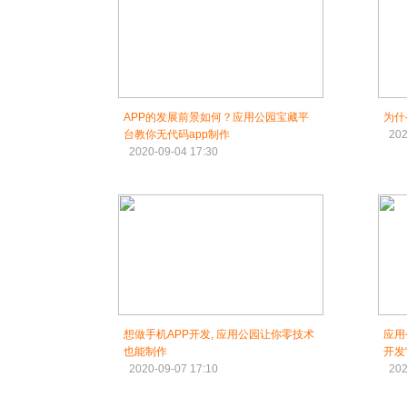
APP的发展前景如何？应用公园宝藏平
为什
台教你无代码app制作
202
2020-09-04 17:30
想做手机APP开发, 应用公园让你零技术
应用
也能制作
开发
2020-09-07 17:10
202