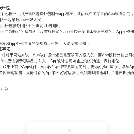
p外包
的整个过程中，用户既然选择外包制作app程序，商侣成立了专业的App策划部门
队一起策划app开发方案，
app外包服务团队中的重要组成团队。
是少不了程序员的参与的，没有程序员的app外包开发团体是不完整的。App外
p开发和app外包之间的优劣势，价格，人员安排问题，
意事项
位。相对于网站来说，App软件设计还是需要较高的投入的。而App设计外包公司
，App应该属于哪类型，如此，App设计公司与企业做好沟通，做好定位，
生成千上百个App软件，App软件在保证质量的同时，要做好推广策划，增加A
其发挥营销功能，只能将你的App软件好好运营，比如随时随地与用户进行积极的
p外包