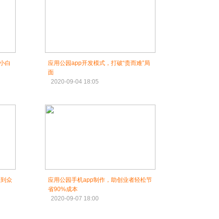
，小白
应用公园app开发模式，打破“贵而难”局
面
2020-09-04 18:05
受到众
应用公园手机app制作，助创业者轻松节
省90%成本
2020-09-07 18:00