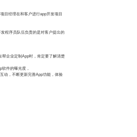
，项目经理在和客户进行app开发项目
包开发程序员队伍负责的是对客户提出的
在帮企业定制App时，肯定要了解清楚
pp软件的曝光度，
互动，不断更新完善App功能，体验