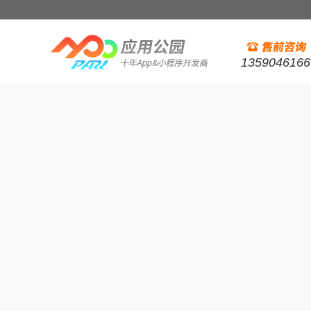
1359046166