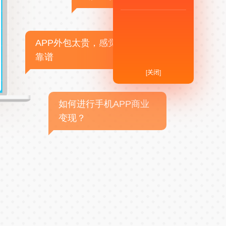
APP外包太贵，感觉不
靠谱
[关闭]
如何进行手机APP商业
变现？