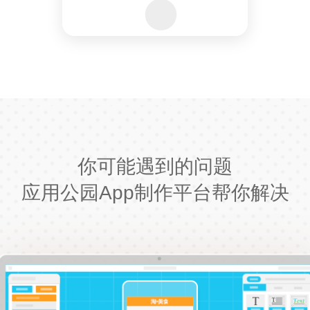
你可能遇到的问题
应用公园App制作平台帮你解决