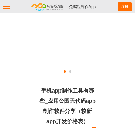
--免编程制作App
注册
手机app制作工具有哪
些_应用公园无代码app
制作软件分享（较新
app开发价格表）