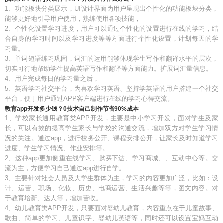
1、功能板块分类展示，UI设计界面为用户呈现出个性化的功能板块分类，
能够更好地引导用户使用，熟练使用各项技能，
2、个性化设置学习进度，用户可以通过个性化的设置进行在线的学习，结
合自身的学习时间以及学习进度等等方面进行个性化设置，计划每天的学
习量。
3、单词短语练习巩固，词汇的运用能够体现学生写作和翻译水平的层次，
切实可行地帮助学生提高英语写作和翻译等方面能力。扩展词汇量信息。
4、用户完成每日的学习量之后，
5、英语学习社交平台，为喜欢学习英语、坚持学英语的用户搭建一个社交
平台，便于用户通过APP客户端进行在线的学习心得交流。
教育app开发多少钱？0技术自己制作节省90%成本
1、学校家长通用教育类APP开发，主要是中小学习开发，面对学生及家
长，可以有效的提高学生家长与学校的沟通交流，增加双方对学生学习情
况的关注。通过app，进行校务公开、课程安排公开，让家长及时知道学习
进度、学生学习情况、作业安排等。
2、这种app更加侧重在线学习、购买下达、学习商城、、互动中心等。交
流为主，方便学习自己通过app进行自学。
3、主要针对社会人员及大学生群体为主，学习的内容更加广泛，比如：设
计、运营、职场、化妆、历史、电商运营、生活兴趣等等，图文内容。对
于教育培新、达人等，增加营收。
4、幼儿教育类APP开发，只要面对婴幼儿教育，内容重点在于儿童故事、
歌曲、简单的学习、儿童识字、婴幼儿英语等，同时还可以设置宝妈互动