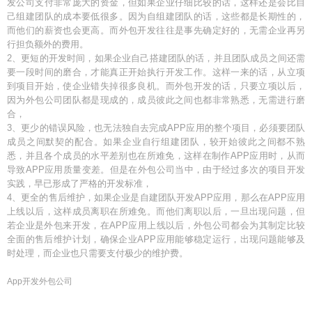
发公司支付非常庞大的资金，但如果企业仔细比较的话，这样还是会比自
己组建团队的成本要低很多。因为自组建团队的话，这些都是长期性的，
而他们的薪资也会更高。而外包开发往往是事先确定好的，无需企业再另
行担负额外的费用。
2、更短的开发时间，如果企业自己搭建团队的话，并且团队成员之间还需
要一段时间的磨合，才能真正开始执行开发工作。这样一来的话，从立项
到项目开始，使企业错失掉很多良机。而外包开发的话，只要立项以后，
因为外包公司团队都是现成的，成员彼此之间也都非常熟悉，无需进行磨
合，
3、更少的错误风险，也无法独自去完成APP应用的整个项目，必须要团队
成员之间默契的配合。如果企业自行组建团队，较开始彼此之间都不熟
悉，并且各个成员的水平差别也在所难免，这样在制作APP应用时，从而
导致APP应用质量变差。但是在外包公司当中，由于经过多次的项目开发
实践，早已形成了严格的开发标准，
4、更全的售后维护，如果企业是自建团队开发APP应用，那么在APP应用
上线以后，这样成员离职在所难免。而他们离职以后，一旦出现问题，但
若企业是外包来开发，在APP应用上线以后，外包公司都会为其制定比较
全面的售后维护计划，确保企业APP应用能够稳定运行，出现问题能够及
时处理，而企业也只需要支付极少的维护费。
App开发外包公司